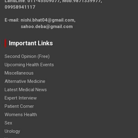
LandLine: 011-45509077, Mob:9871339977,
09958941117
E-mail: nishi.bhat04@gmail.com,
sahoo.deba@gmail.com
Important Links
Second Opinion (Free)
Upcoming Health Events
Miscellaneous
Alternative Medicine
Latest Medical News
Expert Interview
Patient Corner
Womens Health
Sex
Urology