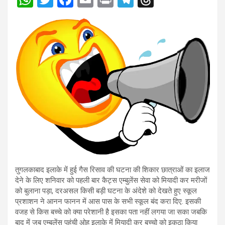
h
wi
a
m
in
el
hr
at
tt
ce
ail
t
e
e
s
er
b
gr
a
A
o
a
d
p
o
m
s
p
k
तुगलकाबाद इलाके में हुई गैस रिसाव की घटना की शिकार छात्राओं का इलाज
देने के लिए शनिवार को पहली बार कैट्स एम्बुलेंस सेवा को मियादी कर मरीजों
को बुलाना पड़ा, दरअसल किसी बड़ी घटना के अंदेशे को देखते हुए स्कूल
प्रशाशन ने आनन फानन में आस पास के सभी स्कूल बंद करा दिए. इसकी
वजह से किस बच्चे को क्या परेशानी है इसका पता नहीं लगया जा सका जबकि
बाद में जब एम्बुलेंस पहुंची ओह इलाके में मियादी कर बच्चो को इकठा किया