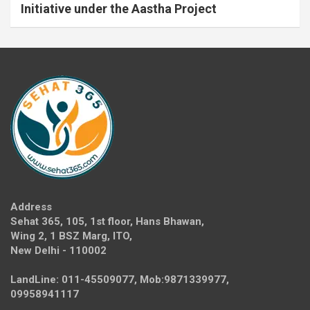
Initiative under the Aastha Project
Address
Sehat 365, 105, 1st floor, Hans Bhawan,
Wing 2, 1 BSZ Marg, ITO,
New Delhi - 110002
LandLine: 011-45509077, Mob:9871339977,
09958941117