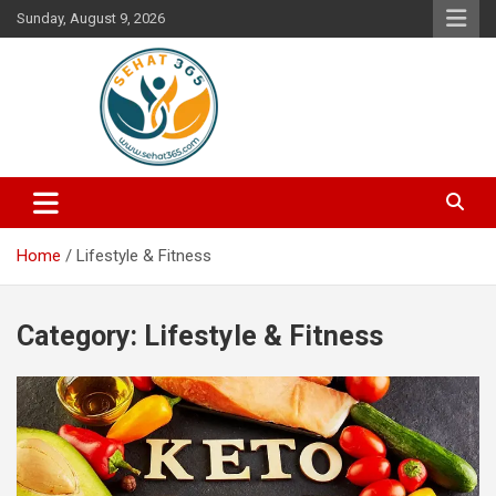
Skip
Sunday, August 9, 2026
to
content
Your's Complete Health Guide
Sehat365
Home
Lifestyle & Fitness
Category:
Lifestyle & Fitness