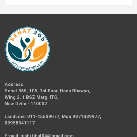
Address
Sehat 365, 105, 1st floor, Hans Bhawan,
Wing 2, 1 BSZ Marg, ITO,
New Delhi - 110002
LandLine: 011-45509077, Mob:9871339977,
09958941117
E-mail: nishi.bhat04@gmail.com,