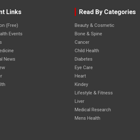
nt Links
Read By Categories
on (Free)
Beauty & Cosmetic
lth Events
Bone & Spine
s
Cancer
edicine
Child Health
al News
Diabetes
iew
Eye Care
r
Heart
lth
Kindey
Lifestyle & Fitness
Liver
Medical Research
Mens Health