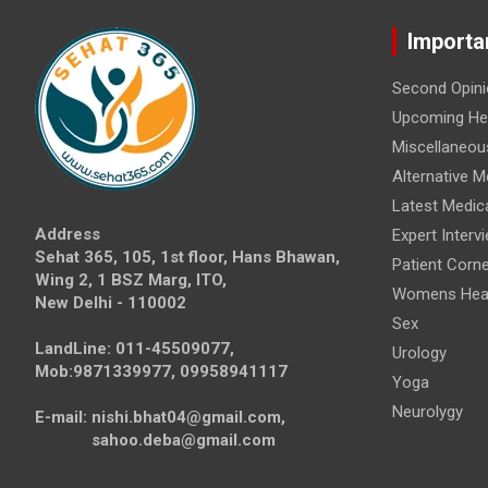
Importa
Second Opini
Upcoming Hea
Miscellaneou
Alternative M
Latest Medic
Address
Expert Interv
Sehat 365, 105, 1st floor, Hans Bhawan,
Patient Corne
Wing 2, 1 BSZ Marg, ITO,
Womens Hea
New Delhi - 110002
Sex
LandLine: 011-45509077,
Urology
Mob:9871339977, 09958941117
Yoga
Neurolygy
E-mail: nishi.bhat04@gmail.com,
sahoo.deba@gmail.com