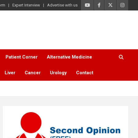
orm
Expert Interview
Advertise with us
Patient Corner
Alternative Medicine
Liver
Cancer
Urology
Contact