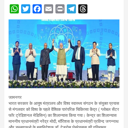
W
T
F
E
Pr
T
T
h
wi
a
m
in
el
hr
at
tt
ce
ail
t
e
e
s
er
b
gr
a
A
o
a
d
p
o
m
s
p
k
जामनगर
भारत सरकार के आयुष मंत्रालय और विश्व स्वास्थ्य संगठन के संयुक्त प्रयास
से मंगलवार को विश्व के पहले वैश्विक पारंपरिक चिकित्सा केंद्र ( ग्लोबल सेंटर
फॉर ट्रेडिशनल मेडिसिन) का शिलान्यास किया गया। केन्द्र का शिलान्यास
माननीय प्रधानमंत्री नरेंद्र मोदी, मॉरिशस के प्रधानमंत्री प्रविन्द जगन्नाथ
और डब्ल्यूएचओ के महानिदेशक डॉ. टेड्रोस घेब्रेयसस की गरिमामय