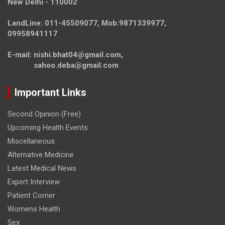
New Delhi - 110002
LandLine: 011-45509077, Mob:9871339977,
09958941117
E-mail: nishi.bhat04@gmail.com,
sahoo.deba@gmail.com
Important Links
Second Opinion (Free)
Upcoming Health Events
Miscellaneous
Alternative Medicine
Latest Medical News
Expert Interview
Patient Corner
Womens Health
Sex