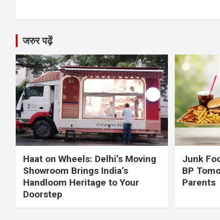
जरुर पढ़ें
Haat on Wheels: Delhi’s Moving
Junk Foo
Showroom Brings India’s
BP Tomo
Handloom Heritage to Your
Parents
Doorstep