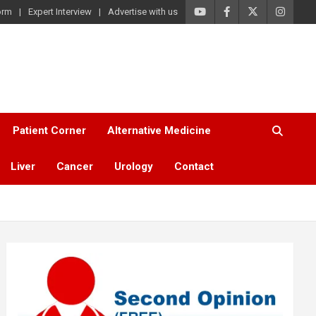
orm
Expert Interview
Advertise with us
Patient Corner
Alternative Medicine
Liver
Cancer
Urology
Contact