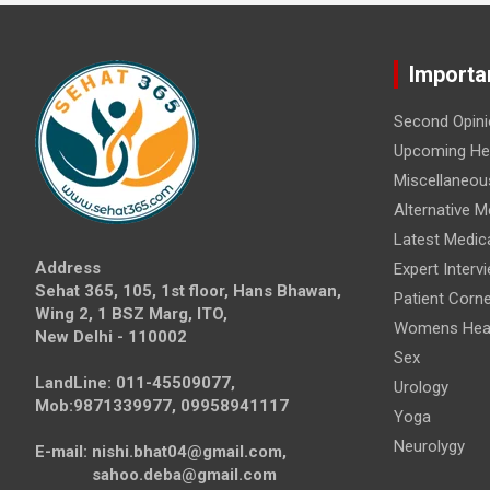
Importa
Second Opini
Upcoming Hea
Miscellaneou
Alternative M
Latest Medic
Address
Expert Interv
Sehat 365, 105, 1st floor, Hans Bhawan,
Patient Corne
Wing 2, 1 BSZ Marg, ITO,
Womens Hea
New Delhi - 110002
Sex
LandLine: 011-45509077,
Urology
Mob:9871339977, 09958941117
Yoga
Neurolygy
E-mail: nishi.bhat04@gmail.com,
sahoo.deba@gmail.com