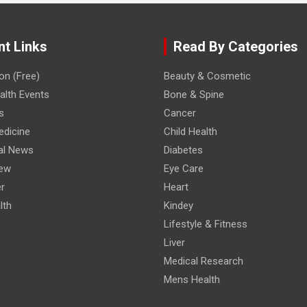
nt Links
Read By Categories
on (Free)
Beauty & Cosmetic
lth Events
Bone & Spine
s
Cancer
edicine
Child Health
al News
Diabetes
iew
Eye Care
r
Heart
lth
Kindey
Lifestyle & Fitness
Liver
Medical Research
Mens Health