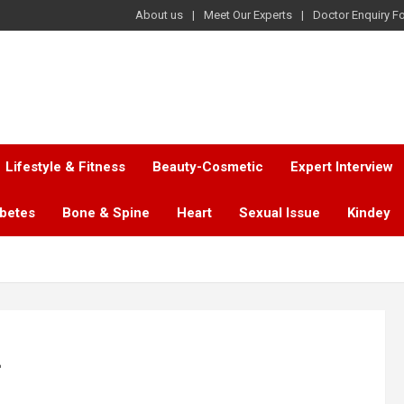
About us
Meet Our Experts
Doctor Enquiry F
Lifestyle & Fitness
Beauty-Cosmetic
Expert Interview
abetes
Bone & Spine
Heart
Sexual Issue
Kindey