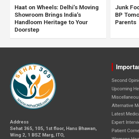
Haat on Wheels: Delhi’s Moving
Junk Foo
Showroom Brings India’s
BP Tomo
Handloom Heritage to Your
Parents
Doorstep
Importa
Second Opini
Upcoming Hea
Miscellaneou
Alternative M
Latest Medic
Address
Expert Interv
Sehat 365, 105, 1st floor, Hans Bhawan,
Patient Corne
Wing 2, 1 BSZ Marg, ITO,
Womens Hea