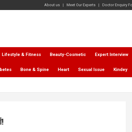
About us
Meet Our Experts
Doctor Enquiry F
Lifestyle & Fitness
Beauty-Cosmetic
Expert Interview
abetes
Bone & Spine
Heart
Sexual Issue
Kindey
ं!