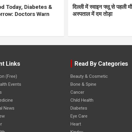
d Today, Diabetes &
दिल्ली में स्वाइन फ्लू से पहली 
rrow: Doctors Warn
अस्पताल में दम तोड़ा
nt Links
Read By Categories
on (Free)
Beauty & Cosmetic
lth Events
Bone & Spine
s
Cancer
edicine
Child Health
al News
Diabetes
iew
Eye Care
r
Heart
lth
Kindey