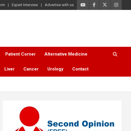
orm
Expert Interview
Advertise with us
Patient Corner
Alternative Medicine
Liver
Cancer
Urology
Contact