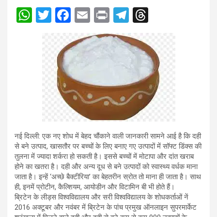
W
T
F
E
Pr
T
T
h
wi
a
m
in
el
hr
at
tt
ce
ail
t
e
e
s
er
b
gr
a
A
o
a
d
p
o
m
s
p
k
नई दिल्ली: एक नए शोध में बेहद चौंकाने वाली जानकारी सामने आई है कि दही
से बने उत्पाद, खासतौर पर बच्चों के लिए बनाए गए उत्पादों में सॉफ्ट डिंक्स की
तुलना में ज्यादा शर्करा हो सकती है। इससे बच्चों में मोटापा और दांत खराब
होने का खतरा है। दही और अन्य दूध से बने उत्पादों को स्वास्थ्य वर्धक माना
जाता है। इन्हें ‘अच्छे बैक्टीरिया’ का बेहतरीन स्रोत तो माना ही जाता है। साथ
ही, इनमें प्रोटीन, कैल्शियम, आयोडीन और विटामिन बी भी होते हैं।
ब्रिटेन के लीड्स विश्वविद्यालय और सरी विश्वविद्यालय के शोधकर्ताओं नें
2016 अक्टूबर और नवंबर में ब्रिटेन के पांच प्रमुख ऑनलाइन सुपरमार्केट