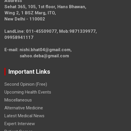
Address
Sehat 365, 105, 1st floor, Hans Bhawan,
Wing 2, 1 BSZ Marg, ITO,
New Delhi - 110002
LandLine: 011-45509077, Mob:9871339977,
09958941117
E-mail: nishi.bhat04@gmail.com,
sahoo.deba@gmail.com
Important Links
Second Opinion (Free)
Upcoming Health Events
Miscellaneous
Alternative Medicine
Latest Medical News
Expert Interview