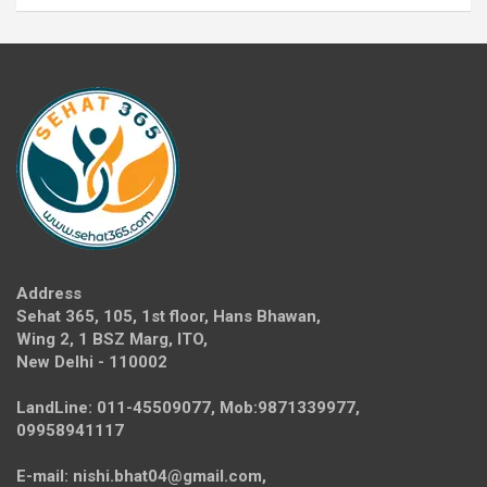
Address
Sehat 365, 105, 1st floor, Hans Bhawan,
Wing 2, 1 BSZ Marg, ITO,
New Delhi - 110002
LandLine: 011-45509077, Mob:9871339977,
09958941117
E-mail: nishi.bhat04@gmail.com,