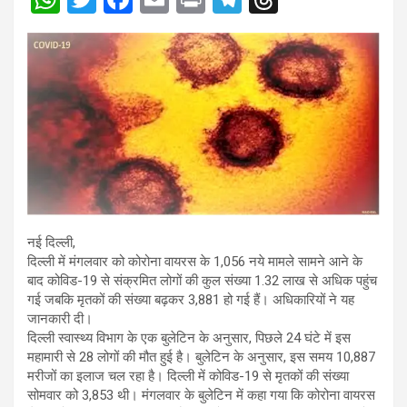
h
wi
a
m
in
el
hr
at
tt
ce
ail
t
e
e
s
er
b
gr
a
A
o
a
d
p
o
m
s
p
k
नई दिल्ली,
दिल्ली में मंगलवार को कोरोना वायरस के 1,056 नये मामले सामने आने के
बाद कोविड-19 से संक्रमित लोगों की कुल संख्या 1.32 लाख से अधिक पहुंच
गई जबकि मृतकों की संख्या बढ़कर 3,881 हो गई हैं। अधिकारियों ने यह
जानकारी दी।
दिल्ली स्वास्थ्य विभाग के एक बुलेटिन के अनुसार, पिछले 24 घंटे में इस
महामारी से 28 लोगों की मौत हुई है। बुलेटिन के अनुसार, इस समय 10,887
मरीजों का इलाज चल रहा है। दिल्ली में कोविड-19 से मृतकों की संख्या
सोमवार को 3,853 थी। मंगलवार के बुलेटिन में कहा गया कि कोरोना वायरस