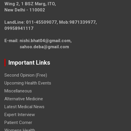
Wing 2, 1 BSZ Marg, ITO,
New Delhi - 110002
LandLine: 011-45509077, Mob:9871339977,
09958941117
E-mail: nishi.bhat04@gmail.com,
sahoo.deba@gmail.com
Important Links
Second Opinion (Free)
Upcoming Health Events
Miscellaneous
Alternative Medicine
Latest Medical News
Expert Interview
Patient Corner
Womens Health