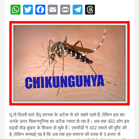
W
T
F
E
Pr
T
T
h
wi
a
m
in
el
hr
at
tt
ce
ail
t
e
e
s
er
b
gr
a
A
o
a
d
p
o
m
s
p
k
यूं तो दिल्ली वाले डेंगू वारयस के अटैक से डरे सहमे रहते हैं, लेकिन इस बार
उनके ऊपर चिकनगुनिया का अटैक ज्यादा हो रहा है। अब तक 432 लोग इस
हड्डी तोड़ बुखार के शिकार हो चुके हैं। एमसीडी ने 432 मामले की पुष्टि की
है, लेकिन सच्चाई यह है कि अब तक इस वायरस की वजह से 5 हजार से