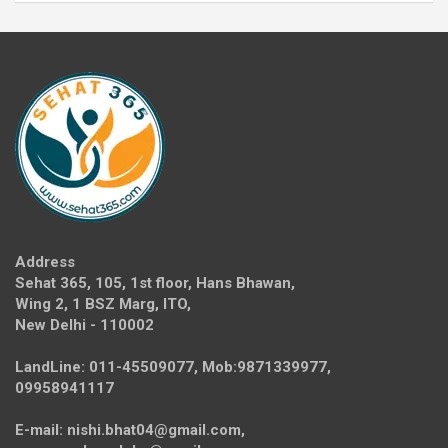
Address
Sehat 365, 105, 1st floor, Hans Bhawan,
Wing 2, 1 BSZ Marg, ITO,
New Delhi - 110002
LandLine: 011-45509077, Mob:9871339977,
09958941117
E-mail: nishi.bhat04@gmail.com,