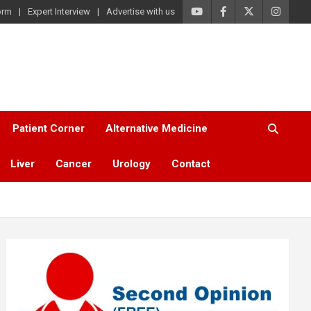
orm
Expert Interview
Advertise with us
Patient Corner
Alternative Medicine
Liver
Cancer
Urology
Contact