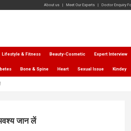
About us
Meet Our Experts
Doctor Enquiry F
Lifestyle & Fitness
Beauty-Cosmetic
Expert Interview
abetes
Bone & Spine
Heart
Sexual Issue
Kindey
ं
अवश्य जान लें