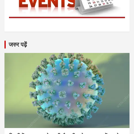
जरुर पढ़ें