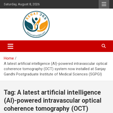
Skip
Saturday, August 8, 2026
to
content
Your's Complete Health Guide
Sehat365
Home
A latest artificial intelligence (AI)-powered intravascular optical
coherence tomography (OCT) system now installed at Sanjay
Gandhi Postgraduate Institute of Medical Sciences (SGPGI)
Tag:
A latest artificial intelligence
(AI)-powered intravascular optical
coherence tomography (OCT)