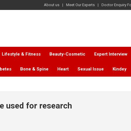
About us
Meet Our Experts
Doctor Enquiry F
Lifestyle & Fitness
Beauty-Cosmetic
Expert Interview
abetes
Bone & Spine
Heart
Sexual Issue
Kindey
be used for research