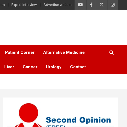
orm
Expert Interview
Advertise with us
Patient Corner
Alternative Medicine
Liver
Cancer
Urology
Contact