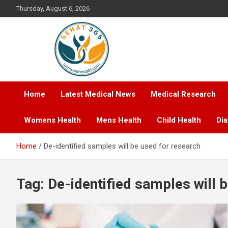
Skip
Thursday, August 6, 2026
to
content
Your's Complete Health Guide
Sehat365
Home
Latest Medical News
Medical Research
Womens Health
Mens Health
Child Health
Di
Home
De-identified samples will be used for research
Tag:
De-identified samples will 