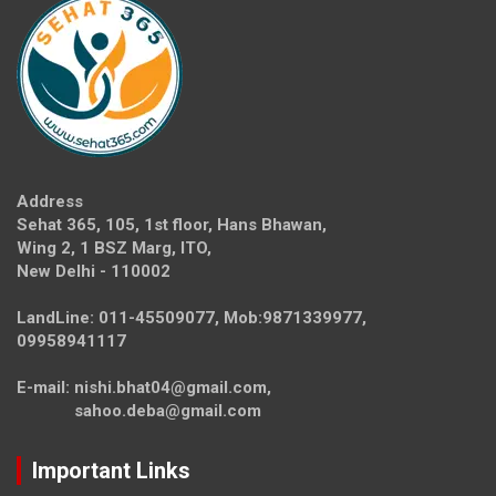
Address
Sehat 365, 105, 1st floor, Hans Bhawan,
Wing 2, 1 BSZ Marg, ITO,
New Delhi - 110002
LandLine: 011-45509077, Mob:9871339977,
09958941117
E-mail: nishi.bhat04@gmail.com,
sahoo.deba@gmail.com
Important Links