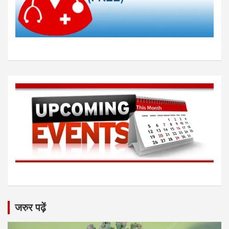
जरुर पढ़ें