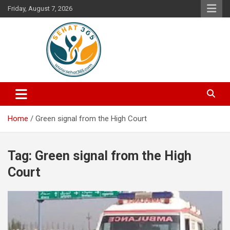
Skip
Friday, August 7, 2026
to
content
Your's Complete Health Guide
Sehat365
Home
Green signal from the High Court
Tag:
Green signal from the High
Court