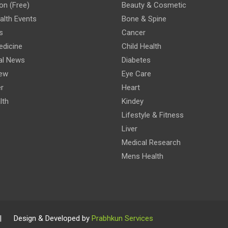
on (Free)
Beauty & Cosmetic
lth Events
Bone & Spine
s
Cancer
edicine
Child Health
al News
Diabetes
iew
Eye Care
r
Heart
lth
Kindey
Lifestyle & Fitness
Liver
Medical Research
Mens Health
 | Design & Developed by
Prabhkun Services