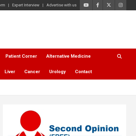
orm
Expert Interview
Advertise with us
Patient Corner
Alternative Medicine
Liver
Cancer
Urology
Contact