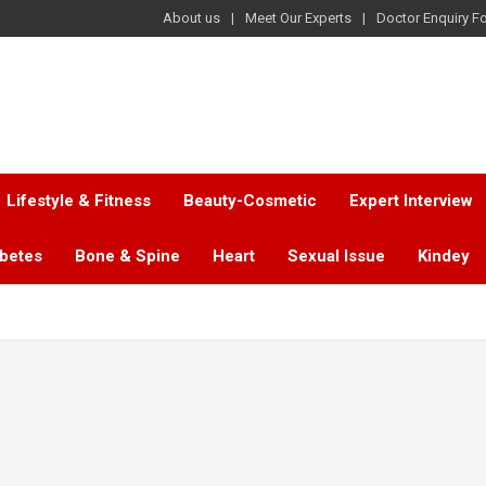
About us
Meet Our Experts
Doctor Enquiry F
Lifestyle & Fitness
Beauty-Cosmetic
Expert Interview
abetes
Bone & Spine
Heart
Sexual Issue
Kindey