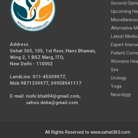
Second Opini
Upcoming Hea
Miscellaneou
Alternative M
Latest Medic
Address
Expert Interv
Sehat 365, 105, 1st floor, Hans Bhawan,
Patient Corne
Wing 2, 1 BSZ Marg, ITO,
Womens Hea
New Delhi - 110002
Sex
LandLine: 011-45509077,
Urology
Mob:9871339977, 09958941117
Yoga
Neurolygy
E-mail: nishi.bhat04@gmail.com,
sahoo.deba@gmail.com
All Rights Reserved to www.sehat365.com