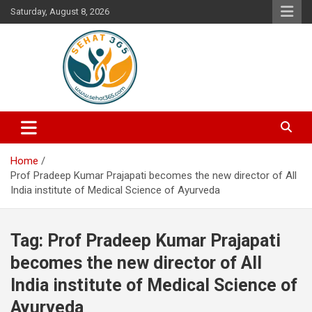
Skip
Saturday, August 8, 2026
to
content
Your's Complete Health Guide
Sehat365
Home
Prof Pradeep Kumar Prajapati becomes the new director of All
India institute of Medical Science of Ayurveda
Tag:
Prof Pradeep Kumar Prajapati
becomes the new director of All
India institute of Medical Science of
Ayurveda