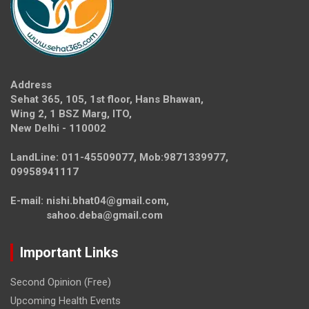
Address
Sehat 365, 105, 1st floor, Hans Bhawan,
Wing 2, 1 BSZ Marg, ITO,
New Delhi - 110002
LandLine: 011-45509077, Mob:9871339977,
09958941117
E-mail: nishi.bhat04@gmail.com,
sahoo.deba@gmail.com
Important Links
Second Opinion (Free)
Upcoming Health Events