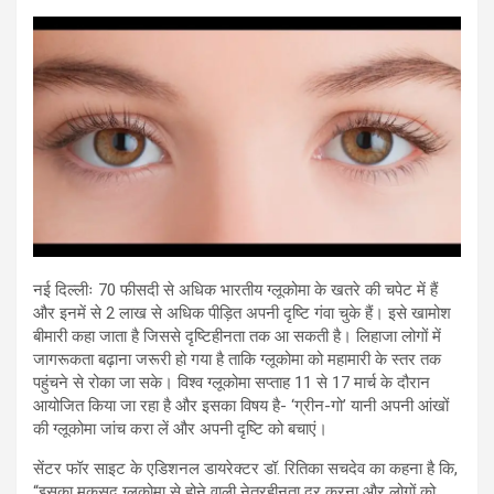
h
wi
a
m
in
el
hr
at
tt
ce
ail
t
e
e
s
er
b
gr
a
A
o
a
d
p
o
m
s
p
k
नई दिल्लीः 70 फीसदी से अधिक भारतीय ग्लूकोमा के खतरे की चपेट में हैं
और इनमें से 2 लाख से अधिक पीड़ित अपनी दृष्टि गंवा चुके हैं। इसे खामोश
बीमारी कहा जाता है जिससे दृष्टिहीनता तक आ सकती है। लिहाजा लोगों में
जागरूकता बढ़ाना जरूरी हो गया है ताकि ग्लूकोमा को महामारी के स्तर तक
पहुंचने से रोका जा सके। विश्व ग्लूकोमा सप्ताह 11 से 17 मार्च के दौरान
आयोजित किया जा रहा है और इसका विषय है- ‘ग्रीन-गो’ यानी अपनी आंखों
की ग्लूकोमा जांच करा लें और अपनी दृष्टि को बचाएं।
सेंटर फॉर साइट के एडिशनल डायरेक्टर डॉ. रितिका सचदेव का कहना है कि,
“इसका मकसद ग्लूकोमा से होने वाली नेत्रहीनता दूर करना और लोगों को