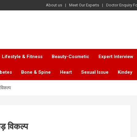
About us
Meet Our Experts
Doctor Enquiry F
Lifestyle & Fitness
Beauty-Cosmetic
Expert Interview
abetes
Bone & Spine
Heart
Sexual Issue
Kindey
 विकल्प
ोड़ विकल्प