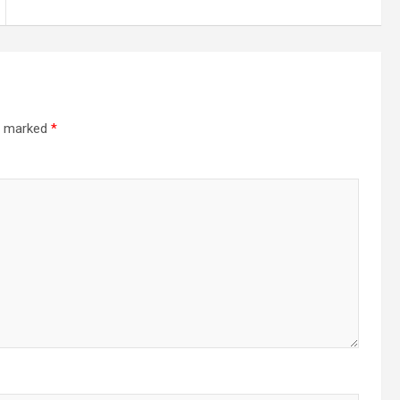
re marked
*