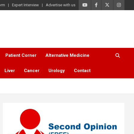
orm
Expert Interview
Advertise with us
Patient Corner
Alternative Medicine
Liver
Cancer
Urology
Contact