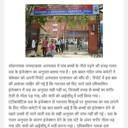
h
wi
a
m
in
el
hr
at
tt
ce
ail
t
e
e
s
er
b
gr
a
A
o
a
d
p
o
m
s
p
k
लोकनायक जयप्रकाश अस्पताल में पांच बच्चों के नीले पड़ने की वजह गलत
दवा के इंजेक्शन का अनुपात बताया गया है। इस बावत गठित जांच कमेटी ने
सोमवार को अपनी रिपोर्ट अस्पताल प्रशासन को सौंप दी। रिपोर्ट में इस बात
की आशंका जाहिर की गई है कि नवजात को दिए जाने वाले एमिकासिन
इंजेक्शन में दवा का अनुपात सही नहीं था, जिसकी वजह से बच्चों का शरीर
तेजी से नीला पड़ गया, और सभी को आईसीयू में भर्ती किया गया।
एंटीबायोटिक दवा के इंजेक्शन से नवजात शिशुओं पर दुष्प्रभाव का पता लगाने
के लिए गठित कमेटी में यह बात सामने आई है कि बच्चों को इंजेक्शन देने से
पहले उसमें दी जाने वाली दवा के सही अनुपात की जांच नहीं की गई। दवा के
गलत अनुपात के कारण इंजेक्शन देने के एक घंटे के अंदर शरीर नीला पड़
गया और सभी को आईसीयू में भर्ती करना पड़ा। एमिकासिन नामक दवा