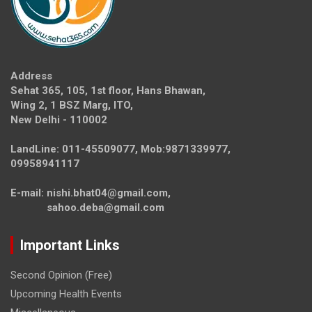
Address
Sehat 365, 105, 1st floor, Hans Bhawan,
Wing 2, 1 BSZ Marg, ITO,
New Delhi - 110002
LandLine: 011-45509077, Mob:9871339977,
09958941117
E-mail: nishi.bhat04@gmail.com,
sahoo.deba@gmail.com
Important Links
Second Opinion (Free)
Upcoming Health Events