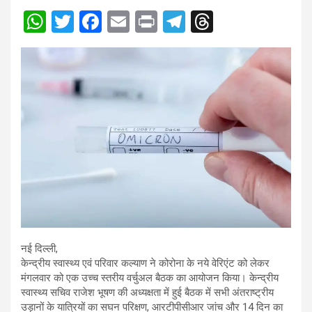
W
T
F
E
Pr
T
T
h
wi
a
m
in
el
hr
at
tt
ce
ail
t
e
e
s
er
b
gr
a
A
o
a
d
p
o
m
s
p
k
नई दिल्ली,
केन्द्रीय स्वास्थ्य एवं परिवार कल्याण ने कोरोना के नये वेरिएंट को लेकर
मंगलवार को एक उच्च स्तरीय वर्चुअल बैठक का आयोजन किया। केन्द्रीय
स्वास्थ्य सचिव राजेश भूषण की अध्यक्षता में हुई बैठक में सभी अंतराष्ट्रीय
उड़ानों के यात्रियों का सघन परिक्षण, आरटीपीसीआर जांच और 14 दिन का