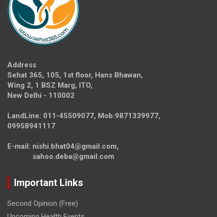
Address
Sehat 365, 105, 1st floor, Hans Bhawan,
Wing 2, 1 BSZ Marg, ITO,
New Delhi - 110002
LandLine: 011-45509077, Mob:9871339977,
09958941117
E-mail: nishi.bhat04@gmail.com,
sahoo.deba@gmail.com
Important Links
Second Opinion (Free)
Upcoming Health Events