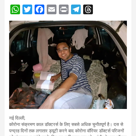
W
T
F
E
Pr
T
T
h
wi
a
m
in
el
hr
at
tt
ce
ail
t
e
e
s
er
b
gr
a
A
o
a
d
p
o
m
s
p
k
नई दिल्ली,
कोरोना संक्रमण काल डॉक्टरर्स के लिए सबसे अधिक चुनौतपूर्ण है। दस से
पन्द्रह दिनों तक लगातार ड्यूटी करने बाद कोरोना वॉरियर डॉक्टर्स परिजनों