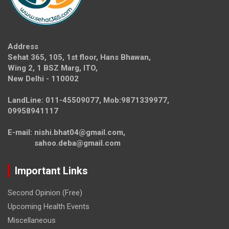
Address
Sehat 365, 105, 1st floor, Hans Bhawan,
Wing 2, 1 BSZ Marg, ITO,
New Delhi - 110002
LandLine: 011-45509077, Mob:9871339977,
09958941117
E-mail: nishi.bhat04@gmail.com,
sahoo.deba@gmail.com
Important Links
Second Opinion (Free)
Upcoming Health Events
Miscellaneous