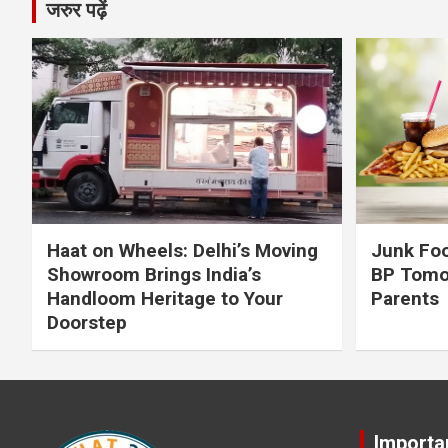
जरुर पढ़ें
Haat on Wheels: Delhi’s Moving
Junk Foo
Showroom Brings India’s
BP Tomo
Handloom Heritage to Your
Parents
Doorstep
Importa