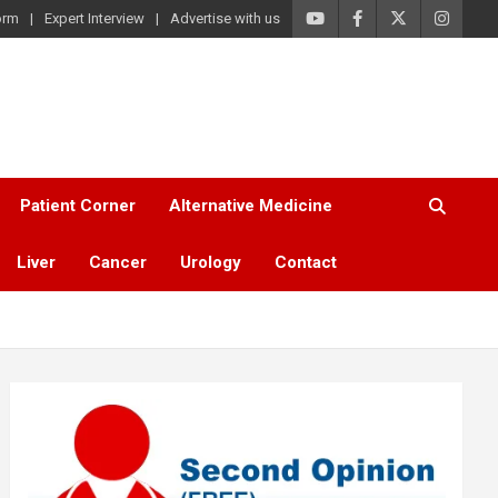
orm
Expert Interview
Advertise with us
Patient Corner
Alternative Medicine
Liver
Cancer
Urology
Contact