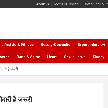
About us
Meet Our Experts
Doctor Enquiry F
Lifestyle & Fitness
Beauty-Cosmetic
Expert Interview
abetes
Bone & Spine
Heart
Sexual Issue
Kindey
दारी है जरूरी
दारी है जरूरी