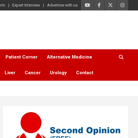
orm
Expert Interview
Advertise with us
Patient Corner
Alternative Medicine
Liver
Cancer
Urology
Contact