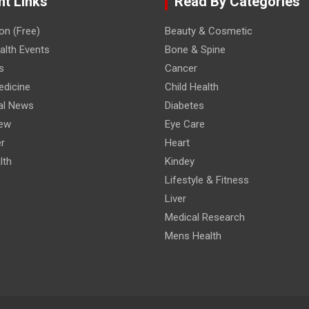
nt Links
Read By Categories
on (Free)
Beauty & Cosmetic
lth Events
Bone & Spine
s
Cancer
edicine
Child Health
al News
Diabetes
iew
Eye Care
r
Heart
lth
Kindey
Lifestyle & Fitness
Liver
Medical Research
Mens Health