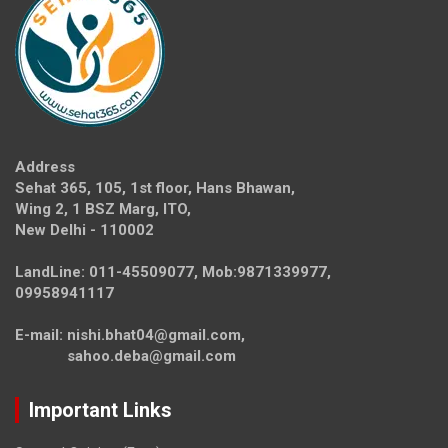
Address
Sehat 365, 105, 1st floor, Hans Bhawan,
Wing 2, 1 BSZ Marg, ITO,
New Delhi - 110002
LandLine: 011-45509077, Mob:9871339977,
09958941117
E-mail: nishi.bhat04@gmail.com,
sahoo.deba@gmail.com
Important Links