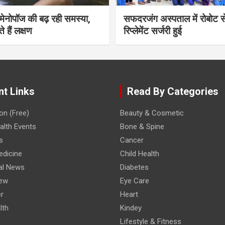
भी मेनोपॉज की बढ़ रही समस्या,
सफदरजंग अस्पताल में रोबोट से
ते हैं लक्षण
रिप्लेमेंट सर्जरी हुई
nt Links
Read By Categories
on (Free)
Beauty & Cosmetic
lth Events
Bone & Spine
s
Cancer
edicine
Child Health
al News
Diabetes
iew
Eye Care
r
Heart
lth
Kindey
Lifestyle & Fitness