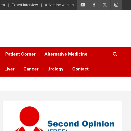
orm
Expert Interview
Advertise with us
Patient Corner
Alternative Medicine
Liver
Cancer
Urology
Contact