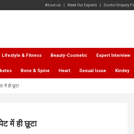
About us
Meet Our Experts
Doctor Enquiry F
Lifestyle & Fitness
Beauty-Cosmetic
Expert Interview
abetes
Bone & Spine
Heart
Sexual Issue
Kindey
 में ही छूटा
 में ही छूटा