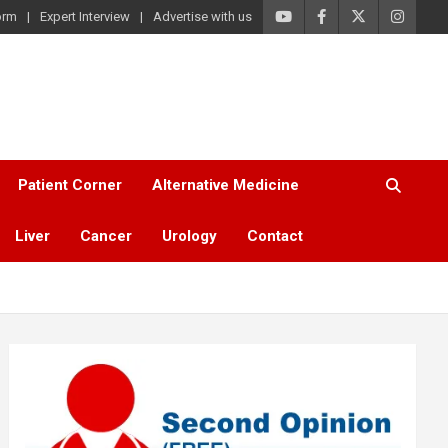
orm
Expert Interview
Advertise with us
Patient Corner
Alternative Medicine
Liver
Cancer
Urology
Contact