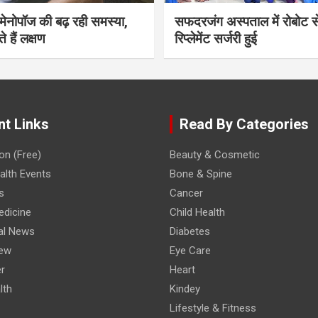
भी मेनोपॉज की बढ़ रही समस्या,
सफदरजंग अस्पताल में रोबोट से
ते हैं लक्षण
रिप्लेमेंट सर्जरी हुई
nt Links
Read By Categories
on (Free)
Beauty & Cosmetic
lth Events
Bone & Spine
s
Cancer
edicine
Child Health
al News
Diabetes
iew
Eye Care
r
Heart
lth
Kindey
Lifestyle & Fitness