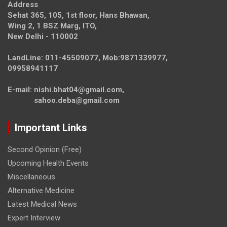
Address
Sehat 365, 105, 1st floor, Hans Bhawan,
Wing 2, 1 BSZ Marg, ITO,
New Delhi - 110002
LandLine: 011-45509077, Mob:9871339977,
09958941117
E-mail: nishi.bhat04@gmail.com,
sahoo.deba@gmail.com
Important Links
Second Opinion (Free)
Upcoming Health Events
Miscellaneous
Alternative Medicine
Latest Medical News
Expert Interview