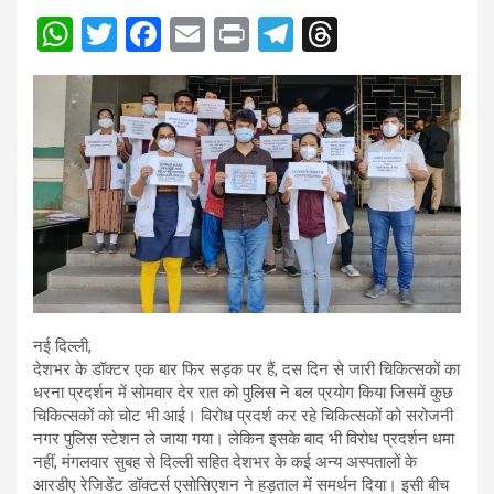
W
T
F
E
Pr
T
T
h
wi
a
m
in
el
hr
at
tt
ce
ail
t
e
e
s
er
b
gr
a
A
o
a
d
p
o
m
s
p
k
नई दिल्ली,
देशभर के डॉक्टर एक बार फिर सड़क पर हैं, दस दिन से जारी चिकित्सकों का
धरना प्रदर्शन में सोमवार देर रात को पुलिस ने बल प्रयोग किया जिसमें कुछ
चिकित्सकों को चोट भी आई। विरोध प्रदर्श कर रहे चिकित्सकों को सरोजनी
नगर पुलिस स्टेशन ले जाया गया। लेकिन इसके बाद भी विरोध प्रदर्शन धमा
नहीं, मंगलवार सुबह से दिल्ली सहित देशभर के कई अन्य अस्पतालों के
आरडीए रेजिडेंट डॉक्टर्स एसोसिएशन ने हड़ताल में समर्थन दिया। इसी बीच