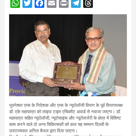
W
T
F
E
Pr
T
T
h
wi
a
m
in
el
hr
at
tt
ce
ail
t
e
e
s
er
b
gr
a
A
o
a
d
p
o
m
s
p
k
भुवनेश्वर एम्स के निदेशक और एम्स के न्यूरोलॉजी विभाग के पूर्व विभागाध्यक्ष
डॉ. एके महापात्रा को लाइफ टाइम एचिवमेंट अवार्ड से नवाजा जाएगा। डॉ.
महापात्रा सहित न्यूरोलॉजी, न्यूरोसाइंस और न्यूरोसर्जरी के क्षेत्र में विशिष्ट
काम करने वाले दो अन्य चिकित्सकों को कल यह सम्मान दिल्ली के
उपराज्यपाल अनिल बैजल द्वारा दिया जाएगा।