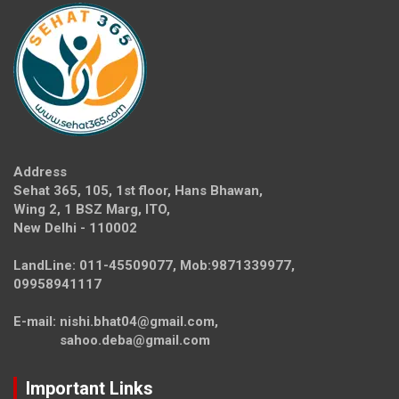
Address
Sehat 365, 105, 1st floor, Hans Bhawan,
Wing 2, 1 BSZ Marg, ITO,
New Delhi - 110002
LandLine: 011-45509077, Mob:9871339977,
09958941117
E-mail: nishi.bhat04@gmail.com,
sahoo.deba@gmail.com
Important Links