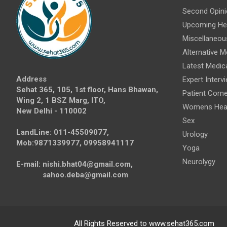
Second Opini
Upcoming Hea
Miscellaneou
Alternative M
Latest Medic
Address
Expert Interv
Sehat 365, 105, 1st floor, Hans Bhawan,
Patient Corne
Wing 2, 1 BSZ Marg, ITO,
Womens Hea
New Delhi - 110002
Sex
LandLine: 011-45509077,
Urology
Mob:9871339977, 09958941117
Yoga
Neurolygy
E-mail: nishi.bhat04@gmail.com,
sahoo.deba@gmail.com
All Rights Reserved to www.sehat365.com