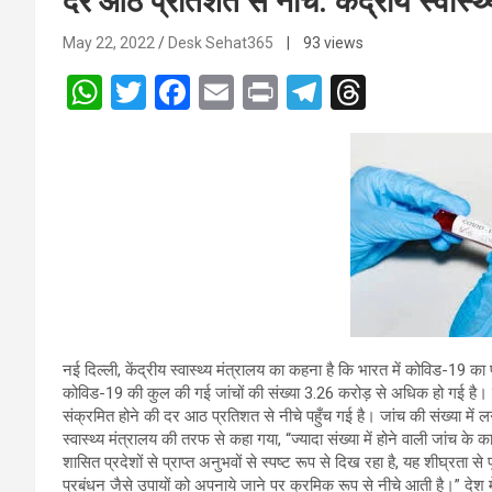
दर आठ प्रतिशत से नीचे: केंद्रीय स्वास्थ
May 22, 2022
Desk Sehat365
| 93 views
W
T
F
E
Pr
T
T
h
wi
a
m
in
el
hr
at
tt
ce
ail
t
e
e
s
er
b
gr
a
A
o
a
d
p
o
m
s
p
k
नई दिल्ली, केंद्रीय स्वास्थ्य मंत्रालय का कहना है कि भारत में कोविड-19 का 
कोविड-19 की कुल की गई जांचों की संख्या 3.26 करोड़ से अधिक हो गई है। केंद्र
संक्रमित होने की दर आठ प्रतिशत से नीचे पहुँच गई है। जांच की संख्या में ल
स्वास्थ्य मंत्रालय की तरफ से कहा गया, “ज्यादा संख्या में होने वाली जांच के 
शासित प्रदेशों से प्राप्त अनुभवों से स्पष्ट रूप से दिख रहा है, यह शीघ्रता
प्रबंधन जैसे उपायों को अपनाये जाने पर क्रमिक रूप से नीचे आती है।” देश म