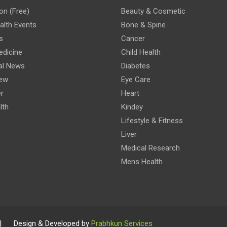
on (Free)
Beauty & Cosmetic
lth Events
Bone & Spine
s
Cancer
edicine
Child Health
al News
Diabetes
iew
Eye Care
r
Heart
lth
Kindey
Lifestyle & Fitness
Liver
Medical Research
Mens Health
 | Design & Developed by
Prabhkun Services