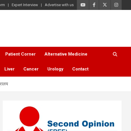
orm
Expert Interview
Advertise with us
Patient Corner
Alternative Medicine
Liver
Cancer
Urology
Contact
त्रालय