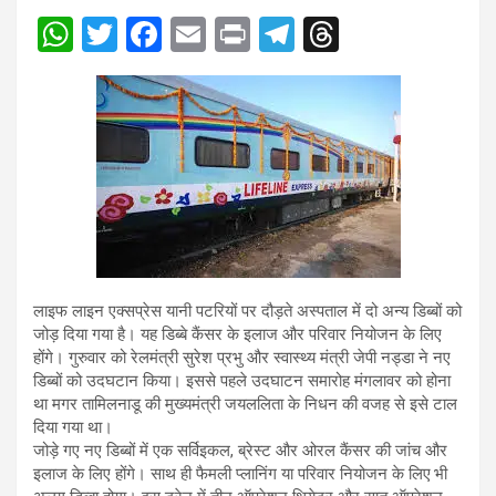
W
T
F
E
Pr
T
T
h
wi
a
m
in
el
hr
at
tt
ce
ail
t
e
e
s
er
b
gr
a
A
o
a
d
p
o
m
s
p
k
लाइफ लाइन एक्सप्रेस यानी पटरियों पर दौड़ते अस्पताल में दो अन्य डिब्बों को
जोड़ दिया गया है। यह डिब्बे कैंसर के इलाज और परिवार नियोजन के लिए
होंगे। गुरुवार को रेलमंत्री सुरेश प्रभु और स्वास्थ्य मंत्री जेपी नड्डा ने नए
डिब्बों को उदघटान किया। इससे पहले उदघाटन समारोह मंगलावर को होना
था मगर तामिलनाडू की मुख्यमंत्री जयललिता के निधन की वजह से इसे टाल
दिया गया था।
जोड़े गए नए डिब्बों में एक सर्विइकल, ब्रेस्ट और ओरल कैंसर की जांच और
इलाज के लिए होंगे। साथ ही फैमली प्लानिंग या परिवार नियोजन के लिए भी