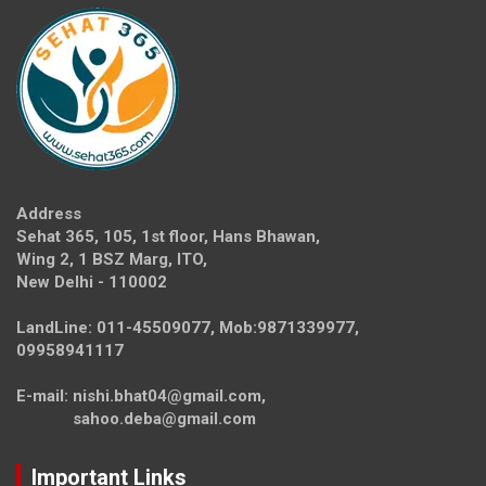
Address
Sehat 365, 105, 1st floor, Hans Bhawan,
Wing 2, 1 BSZ Marg, ITO,
New Delhi - 110002
LandLine: 011-45509077, Mob:9871339977,
09958941117
E-mail: nishi.bhat04@gmail.com,
sahoo.deba@gmail.com
Important Links