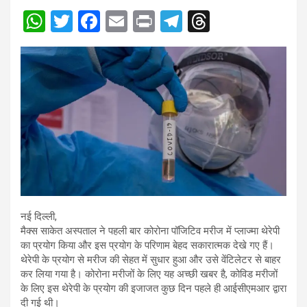
W
T
F
E
Pr
T
T
h
wi
a
m
in
el
hr
at
tt
ce
ail
t
e
e
s
er
b
gr
a
A
o
a
d
p
o
m
s
p
k
नई दिल्ली,
मैक्स साकेत अस्पताल ने पहली बार कोरोना पॉजिटिव मरीज में प्लाज्मा थेरेपी
का प्रयोग किया और इस प्रयोग के परिणाम बेहद सकारात्मक देखे गए हैं।
थेरेपी के प्रयोग से मरीज की सेहत में सुधार हुआ और उसे वेंटिलेटर से बाहर
कर लिया गया है। कोरोना मरीजों के लिए यह अच्छी खबर है, कोविड मरीजों
के लिए इस थेरेपी के प्रयोग की इजाजत कुछ दिन पहले ही आईसीएमआर द्वारा
दी गई थी।