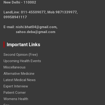
New Delhi - 110002
LandLine: 011-45509077, Mob:9871339977,
09958941117
E-mail: nishi.bhat04@gmail.com,
sahoo.deba@gmail.com
Important Links
Second Opinion (Free)
Upcoming Health Events
Miscellaneous
Alternative Medicine
Latest Medical News
Expert Interview
Patient Corner
Womens Health