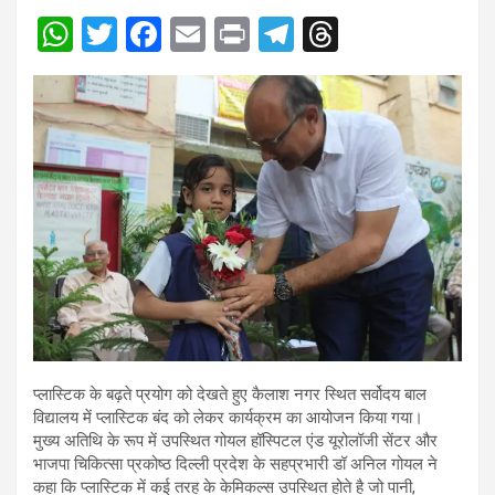
W
T
F
E
Pr
T
T
h
wi
a
m
in
el
hr
at
tt
ce
ail
t
e
e
s
er
b
gr
a
A
o
a
d
p
o
m
s
p
k
प्लास्टिक के बढ़ते प्रयोग को देखते हुए कैलाश नगर स्थित सर्वोदय बाल
विद्यालय में प्लास्टिक बंद को लेकर कार्यक्रम का आयोजन किया गया।
मुख्य अतिथि के रूप में उपस्थित गोयल हॉस्पिटल एंड यूरोलॉजी सेंटर और
भाजपा चिकित्सा प्रकोष्ठ दिल्ली प्रदेश के सहप्रभारी डॉ अनिल गोयल ने
कहा कि प्लास्टिक में कई तरह के केमिकल्स उपस्थित होते है जो पानी,