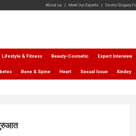
About us
Meet Our Experts
Doctor Enquiry F
Lifestyle & Fitness
Beauty-Cosmetic
Expert Interview
abetes
Bone & Spine
Heart
Sexual Issue
Kindey
शुरुआत