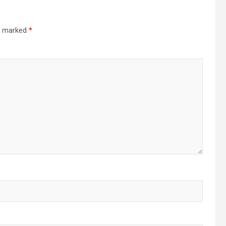
re marked
*