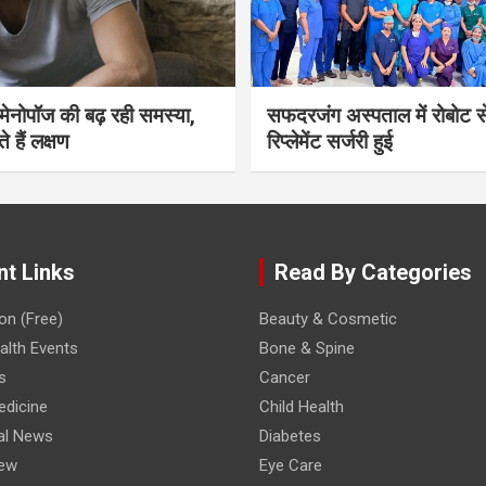
भी मेनोपॉज की बढ़ रही समस्या,
सफदरजंग अस्पताल में रोबोट से
ते हैं लक्षण
रिप्लेमेंट सर्जरी हुई
nt Links
Read By Categories
on (Free)
Beauty & Cosmetic
lth Events
Bone & Spine
s
Cancer
edicine
Child Health
al News
Diabetes
iew
Eye Care