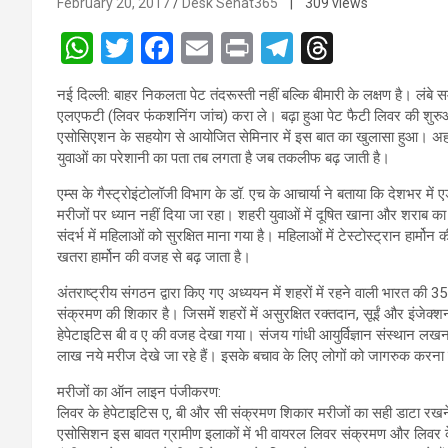
February 20, 2017
Desk Sehat365
| 309 views
W
T
F
E
Pr
T
T
h
wi
a
m
in
el
hr
नई दिल्ली: बाहर निकलता पेट तंदरूस्ती नहीं बल्कि बीमारी के लक्षण है। लंब
at
tt
ce
ail
t
e
e
एलएफटी (लिवर फंकशनिंग जांच) करा ले। बढ़ा हुआ पेट फैटी लिवर की शुरु
s
er
b
gr
a
एसोसिएशन के सहयोग से आयोजित सेमिनार में इस बात का खुलासा हुआ। अहम 
युवाओं का परेशानी का पता तब लगता है जब तकलीफ बढ़ जाती है।
A
o
a
d
एम्स के गैस्ट्रोइंटोलॉजी विभाग के डॉ. एच के आचार्या ने बताया कि देशभर मे
p
o
m
s
मरीजों पर ध्यान नहीं दिया जा रहा। शहरी युवाओं में दूषित खाना और शराब 
p
k
संदर्भ में महिलाओं को सुरक्षित माना गया है। महिलाओं में टेस्टोस्ट्रान हार्
खतरा हार्मोन की वजह से बढ़ जाता है।
अंतराष्ट्रीय संगठन द्वारा किए गए अध्ययन में शहरों में रहने वाली भारत की 
संक्रमण की शिकार है। जिसमें शहरों में असुरक्षित रक्तदान, सूईं और इंजेक्शन
हेपेटाइटिस बी व ए की वजह देखा गया। संजय गांधी आयुर्विज्ञान संस्थान लख
लाख नये मरीज देखे जा रहे हैं। इसके बचाव के लिए लोगों को जागरुक करना ज
मरीजों का ऑन लाइन पंजीकरण:
लिवर के हेपेटाइटिस ए, बी और सी संक्रमण शिकार मरीजों का सही डाटा रख
एसोसिशन इस बावत ग्रामीण इलाकों में भी वायरल लिवर संक्रमण और लिवर के 