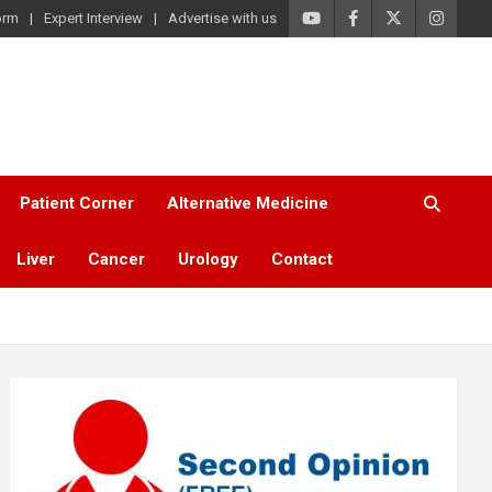
orm
Expert Interview
Advertise with us
Patient Corner
Alternative Medicine
Liver
Cancer
Urology
Contact