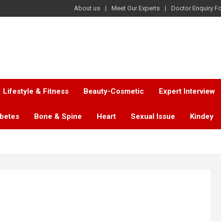
About us
Meet Our Experts
Doctor Enquiry F
Lifestyle & Fitness
Beauty-Cosmetic
Expert Interview
abetes
Bone & Spine
Heart
Sexual Issue
Kindey