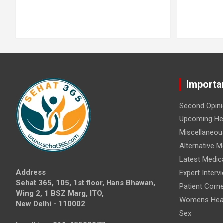
Importa
Second Opini
Upcoming Hea
Miscellaneou
Alternative M
Latest Medic
Address
Expert Interv
Sehat 365, 105, 1st floor, Hans Bhawan,
Patient Corne
Wing 2, 1 BSZ Marg, ITO,
Womens Hea
New Delhi - 110002
Sex