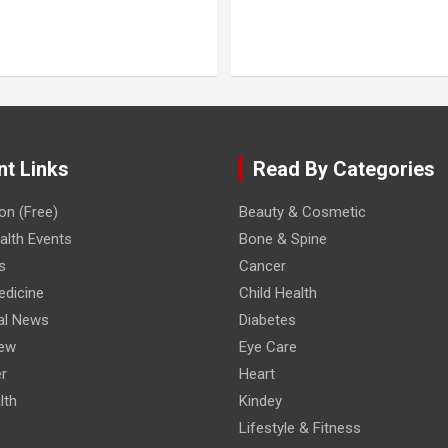
nt Links
Read By Categories
on (Free)
Beauty & Cosmetic
lth Events
Bone & Spine
s
Cancer
edicine
Child Health
al News
Diabetes
iew
Eye Care
r
Heart
lth
Kindey
Lifestyle & Fitness