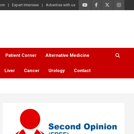
orm
Expert Interview
Advertise with us
Patient Corner
Alternative Medicine
Liver
Cancer
Urology
Contact