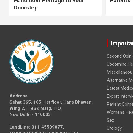
Handloom Heritage to Your
Parents
Doorstep
Importa
Second Opini
Upcoming Hea
Miscellaneou
Alternative M
Latest Medic
Address
Expert Interv
Sehat 365, 105, 1st floor, Hans Bhawan,
Patient Corne
Wing 2, 1 BSZ Marg, ITO,
Womens Hea
New Delhi - 110002
Sex
LandLine: 011-45509077,
Urology