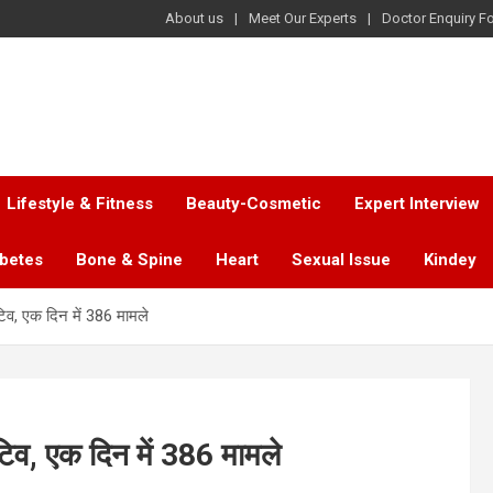
About us
Meet Our Experts
Doctor Enquiry F
Lifestyle & Fitness
Beauty-Cosmetic
Expert Interview
abetes
Bone & Spine
Heart
Sexual Issue
Kindey
व, एक दिन में 386 मामले
व, एक दिन में 386 मामले