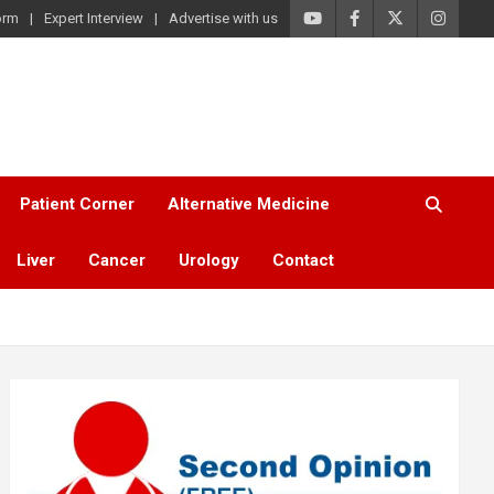
orm
Expert Interview
Advertise with us
Patient Corner
Alternative Medicine
Liver
Cancer
Urology
Contact