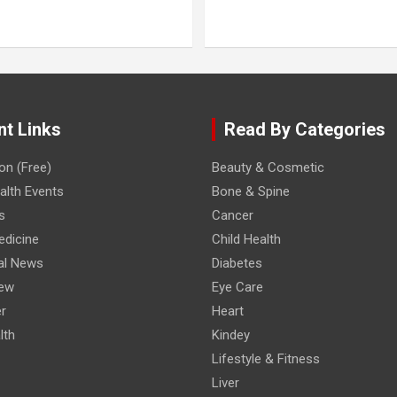
nt Links
Read By Categories
on (Free)
Beauty & Cosmetic
lth Events
Bone & Spine
s
Cancer
edicine
Child Health
al News
Diabetes
iew
Eye Care
r
Heart
lth
Kindey
Lifestyle & Fitness
Liver