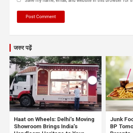
Save my name, email, and website in this browser for t
जरुर पढ़ें
Haat on Wheels: Delhi’s Moving
Junk Foo
Showroom Brings India’s
BP Tomo