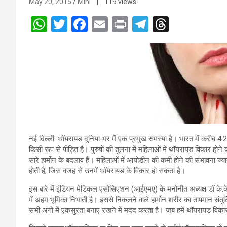
May 20, 2015
Mini
| 119 views
W
T
F
E
Pr
T
T
h
wi
a
m
in
el
hr
at
tt
ce
ail
t
e
e
s
er
b
gr
a
A
o
a
d
p
o
m
s
p
k
नई दिल्ली: थॉयरायड दुनिया भर में एक प्रमुख समस्या है। भारत में करीब 4.2
किसी रूप से पीड़ित है। पुरुषों की तुलना में महिलाओं में थॉयरायड विकार होने
सारे हार्मोन के बदलाव हैं। महिलाओं में आयोडीन की कमी होने की संभावना ज्या
होती है, जिस वजह से उनमें थॉयरायड के विकार हो सकता है।
इस बारे में इंडियन मेडिकल एसोसिएशन (आईएमए) के मनोनीत अध्यक्ष डॉ के.के.
में अहम भूमिका निभाती है। इससे निकलने वाले हार्मोन शरीर का तापमान स
सभी अंगों में एकसुरता बनाए रखने में मदद करता है। जब हमें थॉयरायड विकार 