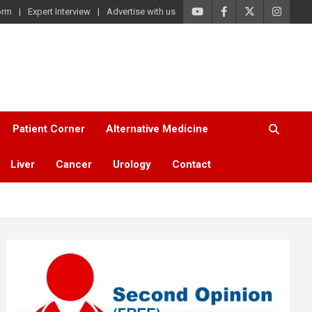
orm
Expert Interview
Advertise with us
Patient Corner
Alternative Medicine
Liver
Cancer
Urology
Contact