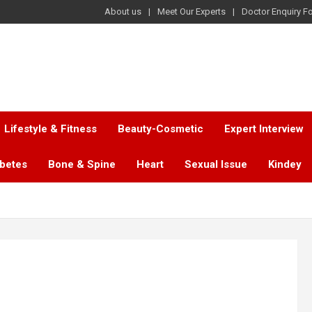
About us
Meet Our Experts
Doctor Enquiry F
Lifestyle & Fitness
Beauty-Cosmetic
Expert Interview
abetes
Bone & Spine
Heart
Sexual Issue
Kindey