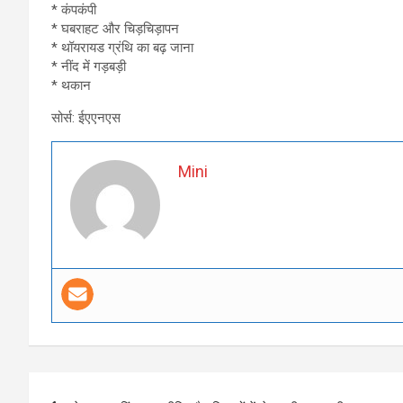
* कंपकंपी
* घबराहट और चिड़चिड़ापन
* थॉयरायड ग्रंथि का बढ़ जाना
* नींद में गड़बड़ी
* थकान
सोर्स: ईएएनएस
Mini
Post