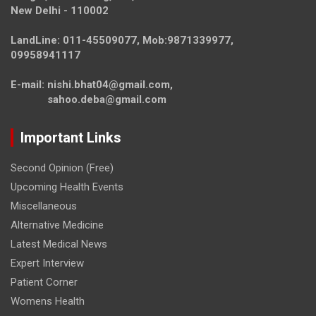
New Delhi - 110002
LandLine: 011-45509077, Mob:9871339977,
09958941117
E-mail: nishi.bhat04@gmail.com,
sahoo.deba@gmail.com
Important Links
Second Opinion (Free)
Upcoming Health Events
Miscellaneous
Alternative Medicine
Latest Medical News
Expert Interview
Patient Corner
Womens Health