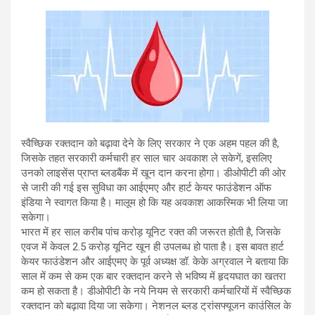
h
wi
a
m
in
el
hr
at
tt
ce
ail
t
e
e
s
er
b
gr
a
A
o
a
d
p
o
m
s
p
k
स्वैच्छिक रक्तदान को बढ़ावा देने के लिए सरकार ने एक अहम पहल की है,
जिसके तहत सरकारी कर्मचारी हर साल चार अवकाश ले सकेगें, इसलिए
उनको लाइसेंस प्राप्त ब्लडबैंक में खून दान करना होगा। डीओपीटी की ओर
से जारी की गई इस सुविधा का आईएमए और हार्ट केयर फाउंडेशन ऑफ
इंडिया ने स्वागत किया है। मालूम हो कि यह अवकाश आकस्मिक भी लिया जा
सकेगा।
भारत में हर साल करीब पांच करोड़ यूनिट रक्त की जरूरत होती है, जिसके
एवज में केवल 2.5 करोड़ यूनिट खून ही उपलब्ध हो पाता है। इस बावत हार्ट
केयर फाउंडेशन और आईएमए के पूर्व अध्यक्ष डॉ. केके अग्रवाल ने बताया कि
साल में कम से कम एक बार रक्तदान करने से भविष्य में हृदयघात का खतरा
कम हो सकता है। डीओपीटी के नये नियम से सरकारी कर्मचारियों में स्वैच्छिक
रक्तदान को बढ़ावा दिया जा सकेगा। नेशनल ब्लड ट्रांसफ्यूजन काउंसिल के