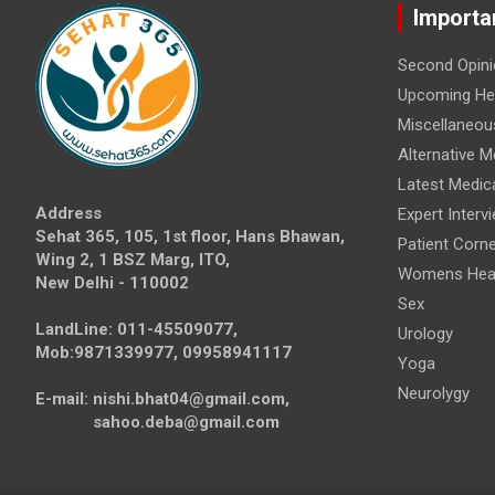
Importa
Second Opini
Upcoming Hea
Miscellaneou
Alternative M
Latest Medic
Address
Expert Interv
Sehat 365, 105, 1st floor, Hans Bhawan,
Patient Corne
Wing 2, 1 BSZ Marg, ITO,
Womens Hea
New Delhi - 110002
Sex
LandLine: 011-45509077,
Urology
Mob:9871339977, 09958941117
Yoga
Neurolygy
E-mail: nishi.bhat04@gmail.com,
sahoo.deba@gmail.com