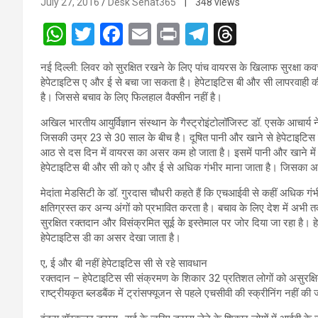
July 27, 2016
Desk Sehat365
| 348 views
W
T
F
E
Pr
T
T
h
wi
a
m
in
el
hr
नई दिल्ली: लिवर को सुरक्षित रखने के लिए पांच वायरस के खिलाफ सुरक्षा क
at
tt
ce
ail
t
e
e
हेपेटाइटिस ए और ई से बचा जा सकता है। हेपेटाइटिस बी और सी लापरवाही की
s
er
b
gr
a
है। जिससे बचाव के लिए फिलहाल वैक्सीन नहीं है।
A
o
a
d
अखिल भारतीय आयुर्विज्ञान संस्थान के गैस्ट्रोइंटोलॉजिस्ट डॉ. एसके आचार्य
जिसकी उम्र 23 से 30 साल के बीच है। दूषित पानी और खाने से हेपेटाइटि
p
o
m
s
आठ से दस दिन में वायरस का असर कम हो जाता है। इसमें पानी और खाने में उ
p
k
हेपेटाइटिस बी और सी को ए और ई से अधिक गंभीर माना जाता है। जिसका अस
मेदांता मेडसिटी के डॉ. गुरदास चौधरी कहते हैं कि एचआईवी से कहीं अधिक गं
क्षतिग्रस्त कर अन्य अंगों को प्रभावित करता है। बचाव के लिए देश में अभी त
सुरक्षित रक्तदान और विसंक्रमित सूई के इस्तेमाल पर जोर दिया जा रहा है। 
हेपेटाइटिस डी का असर देखा जाता है।
ए, ई और बी नहीं हेपेटाइटिस सी से रहे सावधान
रक्तदान – हेपेटाइटिस सी संक्रमण के शिकार 32 प्रतिशत लोगों को असुरक्षित
राष्ट्रीयकृत ब्लडबैंक में ट्रांसफ्यूजन से पहले एचसीवी की स्क्रीनिंग नहीं की