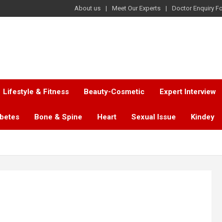
About us
Meet Our Experts
Doctor Enquiry F
Lifestyle & Fitness
Beauty-Cosmetic
Expert Interview
abetes
Bone & Spine
Heart
Sexual Issue
Kindey