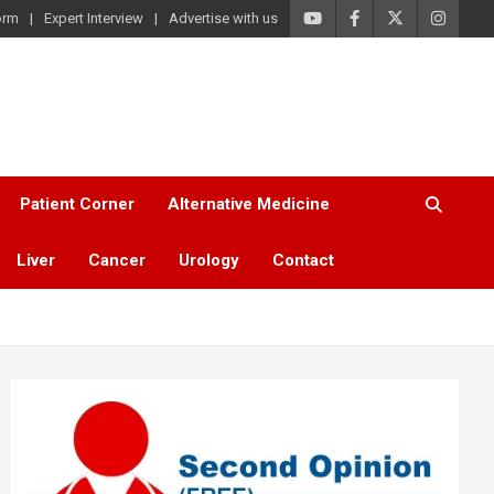
orm
Expert Interview
Advertise with us
Patient Corner
Alternative Medicine
Liver
Cancer
Urology
Contact