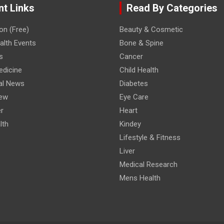
nt Links
Read By Categories
on (Free)
Beauty & Cosmetic
lth Events
Bone & Spine
s
Cancer
edicine
Child Health
al News
Diabetes
iew
Eye Care
r
Heart
lth
Kindey
Lifestyle & Fitness
Liver
Medical Research
Mens Health