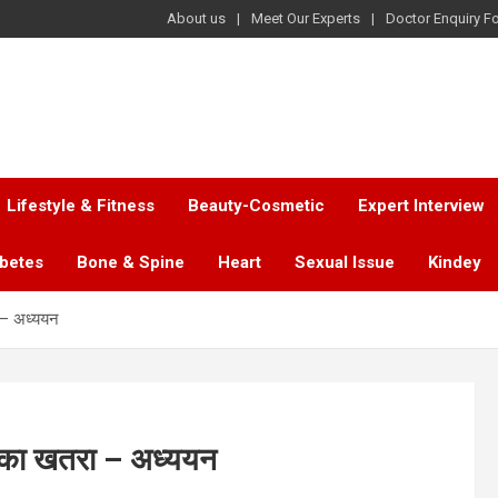
About us
Meet Our Experts
Doctor Enquiry F
Lifestyle & Fitness
Beauty-Cosmetic
Expert Interview
abetes
Bone & Spine
Heart
Sexual Issue
Kindey
ा – अध्ययन
ने का खतरा – अध्ययन