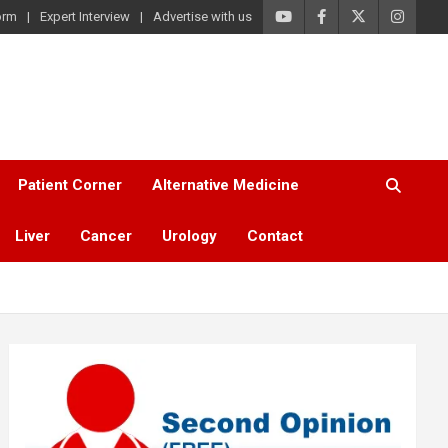
orm
Expert Interview
Advertise with us
Patient Corner
Alternative Medicine
Liver
Cancer
Urology
Contact