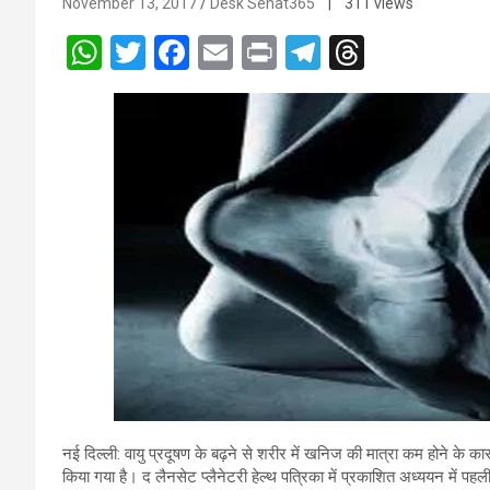
November 13, 2017
Desk Sehat365
| 311 views
W
T
F
E
Pr
T
T
h
wi
a
m
in
el
hr
at
tt
ce
ail
t
e
e
s
er
b
gr
a
A
o
a
d
p
o
m
s
p
k
नई दिल्ली: वायु प्रदूषण के बढ़ने से शरीर में खनिज की मात्रा कम होने के 
किया गया है। द लैनसेट प्लैनेटरी हेल्थ पत्रिका में प्रकाशित अध्ययन में पहली ब