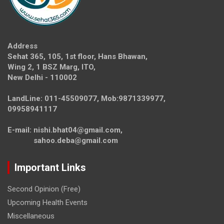
Address
Sehat 365, 105, 1st floor, Hans Bhawan,
Wing 2, 1 BSZ Marg, ITO,
New Delhi - 110002
LandLine: 011-45509077, Mob:9871339977,
09958941117
E-mail: nishi.bhat04@gmail.com,
sahoo.deba@gmail.com
Important Links
Second Opinion (Free)
Upcoming Health Events
Miscellaneous