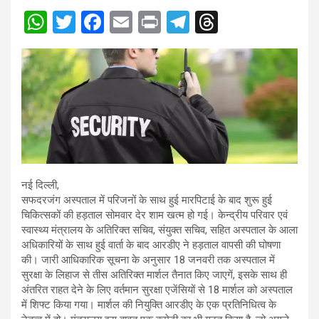
W
T
F
E
Pr
T
T
h
wi
a
m
in
el
hr
at
tt
ce
ail
t
e
e
s
er
b
gr
a
A
o
a
d
p
o
m
s
p
k
नई दिल्ली,
सफदरजंग अस्पताल में परिजनों के साथ हुई मारपिटाई के बाद शुरू हुई
चिकित्सकों की हड़ताल सोमवार देर शाम खत्म हो गई। केन्द्रीय परिवार एवं
स्वास्थ्य मंत्रालय के अतिरिक्त सचिव, संयुक्त सचिव, सहित अस्पताल के आला
अधिकारियों के साथ हुई वार्ता के बाद आरडीए ने हड़ताल वापसी की घोषणा
की। जारी आधिकारिक सूचना के अनुसार 18 जनवरी तक अस्पताल में
सुरक्षा के लिहाज से तीस अतिरिक्त मार्शल तैनात किए जाएगें, इसके साथ ही
अंतरित राहत देने के लिए वर्तमान सुरक्षा एजेंसियों से 18 मार्शल को अस्पताल
में शिफ्ट किया गया। मार्शल की नियुक्ति आरडीए के एक प्रतिनिधित्व के