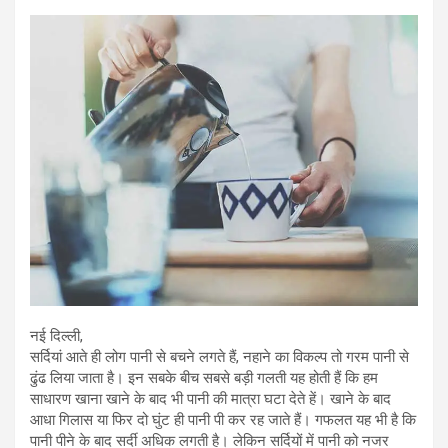
h
wi
a
m
in
el
hr
at
tt
ce
ail
t
e
e
s
er
b
gr
a
A
o
a
d
p
o
m
s
p
k
नई दिल्ली,
सर्दियां आते ही लोग पानी से बचने लगते हैं, नहाने का विकल्प तो गरम पानी से
ढुंढ लिया जाता है। इन सबके बीच सबसे बड़ी गलती यह होती हैं कि हम
साधारण खाना खाने के बाद भी पानी की मात्रा घटा देते हें। खाने के बाद
आधा गिलास या फिर दो घुंट ही पानी पी कर रह जाते हैं। गफलत यह भी है कि
पानी पीने के बाद सर्दी अधिक लगती है। लेकिन सर्दियों में पानी को नजर