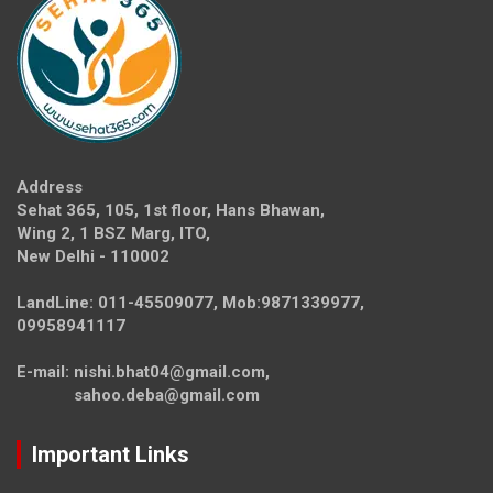
Address
Sehat 365, 105, 1st floor, Hans Bhawan,
Wing 2, 1 BSZ Marg, ITO,
New Delhi - 110002
LandLine: 011-45509077, Mob:9871339977,
09958941117
E-mail: nishi.bhat04@gmail.com,
sahoo.deba@gmail.com
Important Links