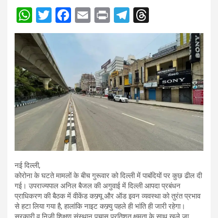
W
T
F
E
Pr
T
T
h
wi
a
m
in
el
hr
at
tt
ce
ail
t
e
e
s
er
b
gr
a
A
o
a
d
p
o
m
s
p
k
नई दिल्ली,
कोरोना के घटते मामलों के बीच गुरूवार को दिल्ली में पाबंदियों पर कुछ ढील दी
गई। उपराज्यपाल अनिल बैजल की अगुवाई में दिल्ली आपदा प्रबंधन
प्राधिकरण की बैठक में वीकेंड कफ्र्यू और ऑड इवन व्यवस्था को तुरंत प्रभाव
से हटा लिया गया है, हालांकि नाइट कफ्र्यु पहले ही भांति ही जारी रहेगा।
सरकारी व निजी शिक्षण संस्थान पचास प्रतिशत क्षमता के साथ खुले जा