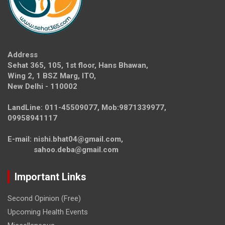
Address
Sehat 365, 105, 1st floor, Hans Bhawan,
Wing 2, 1 BSZ Marg, ITO,
New Delhi - 110002
LandLine: 011-45509077, Mob:9871339977,
09958941117
E-mail: nishi.bhat04@gmail.com,
sahoo.deba@gmail.com
Important Links
Second Opinion (Free)
Upcoming Health Events