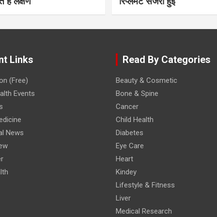
ते हैं लक्षण
रिप्लेमेंट सर्जरी हुई
nt Links
Read By Categories
on (Free)
Beauty & Cosmetic
lth Events
Bone & Spine
s
Cancer
edicine
Child Health
al News
Diabetes
iew
Eye Care
r
Heart
lth
Kindey
Lifestyle & Fitness
Liver
Medical Research