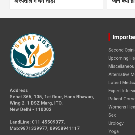
अस्पताल में दम तोड़ा
जानें क्या हो
Importa
Second Opini
Upcoming Hea
Miscellaneou
Alternative M
Latest Medic
Address
Expert Interv
Sehat 365, 105, 1st floor, Hans Bhawan,
Patient Corne
Wing 2, 1 BSZ Marg, ITO,
Womens Hea
New Delhi - 110002
Sex
LandLine: 011-45509077,
Urology
Mob:9871339977, 09958941117
Yoga