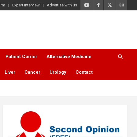
orm
Expert Interview
Advertise with us
Patient Corner
Alternative Medicine
Liver
Cancer
Urology
Contact