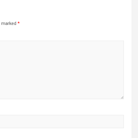
re marked
*