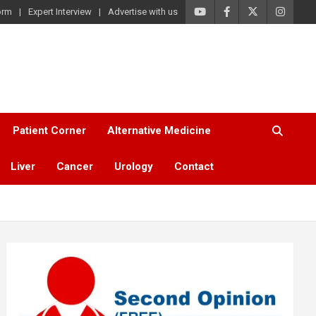
orm
Expert Interview
Advertise with us
Patient Corner
Alternative Medicine
Liver
Cancer
Urology
Contact