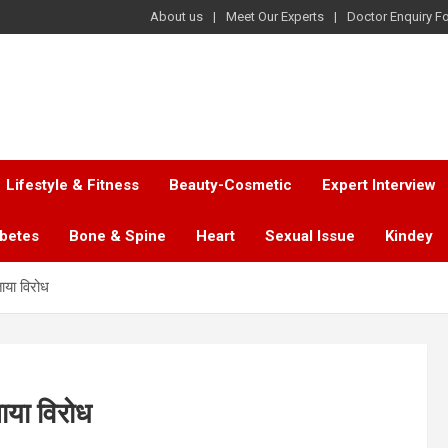
About us
Meet Our Experts
Doctor Enquiry F
Lifestyle & Fitness
Beauty-Cosmetic
Expert Interview
abetes
Bone & Spine
Heart
Sexual Issue
Kindey
ताया विरोध
ताया विरोध