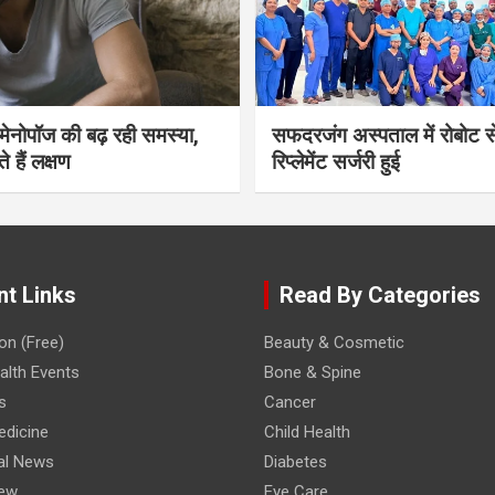
भी मेनोपॉज की बढ़ रही समस्या,
सफदरजंग अस्पताल में रोबोट से
ते हैं लक्षण
रिप्लेमेंट सर्जरी हुई
nt Links
Read By Categories
on (Free)
Beauty & Cosmetic
lth Events
Bone & Spine
s
Cancer
edicine
Child Health
al News
Diabetes
iew
Eye Care