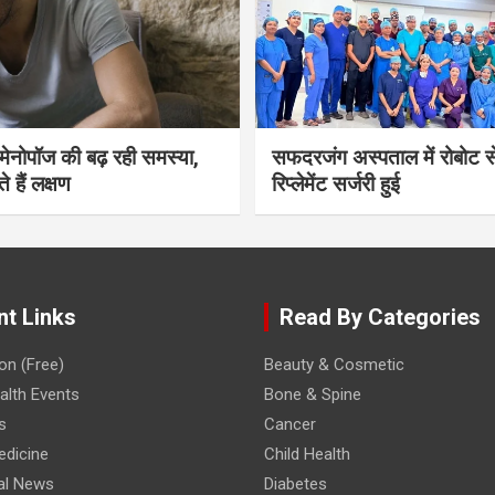
भी मेनोपॉज की बढ़ रही समस्या,
सफदरजंग अस्पताल में रोबोट से
ते हैं लक्षण
रिप्लेमेंट सर्जरी हुई
nt Links
Read By Categories
on (Free)
Beauty & Cosmetic
lth Events
Bone & Spine
s
Cancer
edicine
Child Health
al News
Diabetes