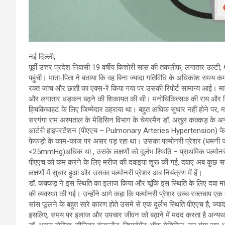
नई दिल्ली,
पूर्वी उत्तर प्रदेश निवासी 19 वर्षीय किशोरी सांस की तकलीफ, लगातार उल
पहुंची। माता-पिता ने बताया कि वह बिना ज्यादा गतिविधि के अधिकांश समय कमर
रक्त जांच और छाती का एक्स-रे किया गया पर उसकी रिपोर्ट सामान्य आई। मात
और लगातार धड़कन बढ़ने की शिकायत की थी। मनोचिकित्सक की राय और नियमित पर
हिचकिचाहट के लिए जिम्मेदार ठहराया था। बहुत अधिक सुधार नहीं होने पर, म
सरगंगा राम अस्पताल के मेडिसिन विभाग के चेयरमैन डॉ. अतुल कक्कड़ के अनुस
आर्टरी हाइपरटेंशन (पीएएच – Pulmonary Arteries Hypertension) फेफड़े के 
फेफड़ो के काम-काज पर असर पड़ रहा था। उसका पल्मोनरी प्रेशर (धमनी जो
<25mmHg)अधिक था , उसके लक्षणों को दुर्लभ स्थिति – प्राथमिक पल्मोनर
पीएएच को कम करने के लिए मरीज की दवाइयां शुरू की गई, दवाएं अब कुछ समय
लक्षणों में सुधार हुआ और उसका पल्मोनरी प्रेशर अब नियंत्रण में हैं।
डॉ. कक्कड़ ने इस स्थिति का इलाज किया और चूंकि इस स्थिति के लिए दवा मह
की व्यवस्था की गई। उन्होंने आगे कहा कि पल्मोनरी प्रेशर उच्च रक्तचाप एक ब
सांस फूलने के बहुत सारे कारण होते उसमे से एक दुर्लभ स्थिति पीएएच है, ज्या
इसलिए, समय पर इलाज और उपचार जीवन को बढ़ाने में मदद करता है अन्य