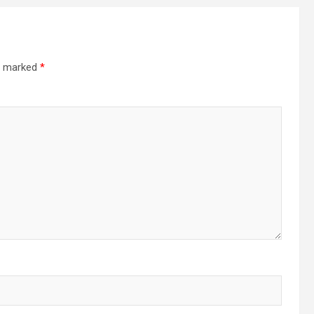
re marked
*