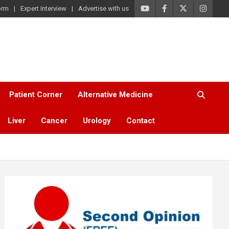
orm
Expert Interview
Advertise with us
Patient Corner
Alternative Medicine
Liver
Cancer
Urology
Contact